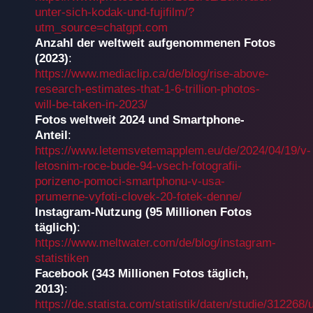
unter-sich-kodak-und-fujifilm/?
utm_source=chatgpt.com
Anzahl der weltweit aufgenommenen Fotos
(2023)
:
https://www.mediaclip.ca/de/blog/rise-above-
research-estimates-that-1-6-trillion-photos-
will-be-taken-in-2023/
Fotos weltweit 2024 und Smartphone-
Anteil
:
https://www.letemsvetemapplem.eu/de/2024/04/19/v-
letosnim-roce-bude-94-vsech-fotografii-
porizeno-pomoci-smartphonu-v-usa-
prumerne-vyfoti-clovek-20-fotek-denne/
Instagram-Nutzung (95 Millionen Fotos
täglich)
:
https://www.meltwater.com/de/blog/instagram-
statistiken
Facebook (343 Millionen Fotos täglich,
2013)
:
https://de.statista.com/statistik/daten/studie/312268/