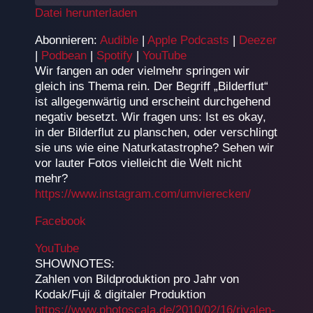
Datei herunterladen
TEILEN
Audible
Apple Podcasts
Abonnieren:
Audible
|
Apple Podcasts
|
Deezer
|
Podbean
|
Spotify
|
YouTube
Deezer
Podbean
LINK
Wir fangen an oder vielmehr springen wir
Spotify
YouTube
gleich ins Thema rein. Der Begriff „Bilderflut“
EMBED
RSS FEED
ist allgegenwärtig und erscheint durchgehend
negativ besetzt. Wir fragen uns: Ist es okay,
in der Bilderflut zu planschen, oder verschlingt
sie uns wie eine Naturkatastrophe? Sehen wir
vor lauter Fotos vielleicht die Welt nicht
mehr?
https://www.instagram.com/umvierecken/
Facebook
YouTube
SHOWNOTES:
Zahlen von Bildproduktion pro Jahr von
Kodak/Fuji & digitaler Produktion
https://www.photoscala.de/2010/02/16/rivalen-