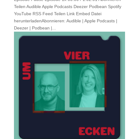
Teilen Audible Apple Podcasts Deezer Podbean Spotify
YouTube RSS Feed Teilen Link Embed Datei
herunterladenAbonnieren: Audible | Apple Podcasts |
Deezer | Podbean |...