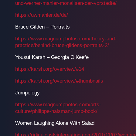
und-werner-mahler-monalisen-der-vorstadte/
https://uwmahler.de/de/
Bruce Gilden – Portraits
https://www.magnumphotos.com/theory-and-
practice/behind-bruce-gildens-portraits-2/
Yousuf Karsh – Georgia O’Keefe
https://karsh.org/overview/#14
https://karsh.org/overview/#thumbnails
Jumpology
https://www.magnumphotos.com/arts-
culture/philippe-halsman-jump-book/
Women Laughing Alone With Salad
https://ridiculouslyinteresting.com/2011/11/07/women