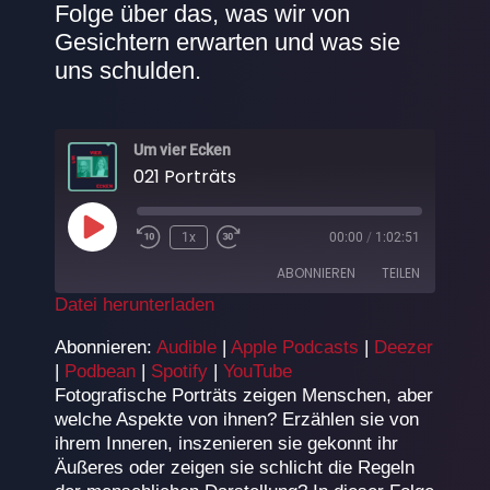
Folge über das, was wir von
Gesichtern erwarten und was sie
uns schulden.
Um vier Ecken
021 Porträts
Play
1x
00:00
/
1:02:51
Episode
ABONNIEREN
TEILEN
Datei herunterladen
TEILEN
Audible
Apple Podcasts
Abonnieren:
Audible
|
Apple Podcasts
|
Deezer
|
Podbean
|
Spotify
|
YouTube
Deezer
Podbean
LINK
Fotografische Porträts zeigen Menschen, aber
Spotify
YouTube
welche Aspekte von ihnen? Erzählen sie von
EMBED
RSS FEED
ihrem Inneren, inszenieren sie gekonnt ihr
Äußeres oder zeigen sie schlicht die Regeln