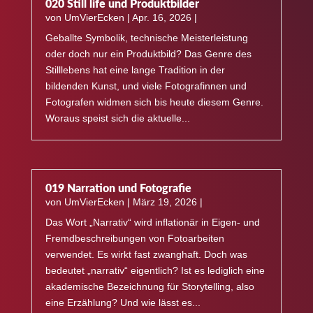
020 Still life und Produktbilder
von
UmVierEcken
|
Apr. 16, 2026
|
Geballte Symbolik, technische Meisterleistung
oder doch nur ein Produktbild? Das Genre des
Stilllebens hat eine lange Tradition in der
bildenden Kunst, und viele Fotografinnen und
Fotografen widmen sich bis heute diesem Genre.
Woraus speist sich die aktuelle...
019 Narration und Fotografie
von
UmVierEcken
|
März 19, 2026
|
Das Wort „Narrativ“ wird inflationär in Eigen- und
Fremdbeschreibungen von Fotoarbeiten
verwendet. Es wirkt fast zwanghaft. Doch was
bedeutet „narrativ“ eigentlich? Ist es lediglich eine
akademische Bezeichnung für Storytelling, also
eine Erzählung? Und wie lässt es...