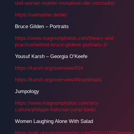
und-werner-mahler-monalisen-der-vorstadte/
https://uwmahler.de/de/
Bruce Gilden – Portraits
https://www.magnumphotos.com/theory-and-
practice/behind-bruce-gildens-portraits-2/
Yousuf Karsh – Georgia O’Keefe
https://karsh.org/overview/#14
https://karsh.org/overview/#thumbnails
Jumpology
https://www.magnumphotos.com/arts-
culture/philippe-halsman-jump-book/
Women Laughing Alone With Salad
https://ridiculouslyinteresting.com/2011/11/07/women