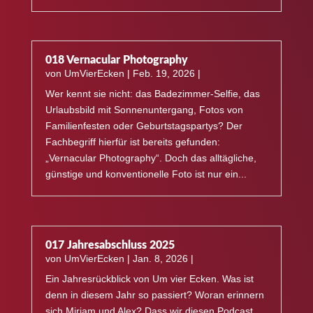
018 Vernacular Photography
von
UmVierEcken
|
Feb. 19, 2026
|
Wer kennt sie nicht: das Badezimmer-Selfie, das
Urlaubsbild mit Sonnenuntergang, Fotos von
Familienfesten oder Geburtstagspartys? Der
Fachbegriff hierfür ist bereits gefunden:
„Vernacular Photography“. Doch das alltägliche,
günstige und konventionelle Foto ist nur ein...
017 Jahresabschluss 2025
von
UmVierEcken
|
Jan. 8, 2026
|
Ein Jahresrückblick von Um vier Ecken. Was ist
denn in diesem Jahr so passiert? Woran erinnern
sich Miriam und Alex? Dass wir diesen Podcast