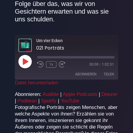
Folge über das, was wir von
Gesichtern erwarten und was sie
uns schulden.
Um vier Ecken
021 Porträts
Play
1x
00:00
/
1:02:51
Episode
ABONNIEREN
TEILEN
Datei herunterladen
TEILEN
Audible
Apple Podcasts
Abonnieren:
Audible
|
Apple Podcasts
|
Deezer
|
Podbean
|
Spotify
|
YouTube
Deezer
Podbean
LINK
Fotografische Porträts zeigen Menschen, aber
Spotify
YouTube
welche Aspekte von ihnen? Erzählen sie von
EMBED
RSS FEED
ihrem Inneren, inszenieren sie gekonnt ihr
Äußeres oder zeigen sie schlicht die Regeln